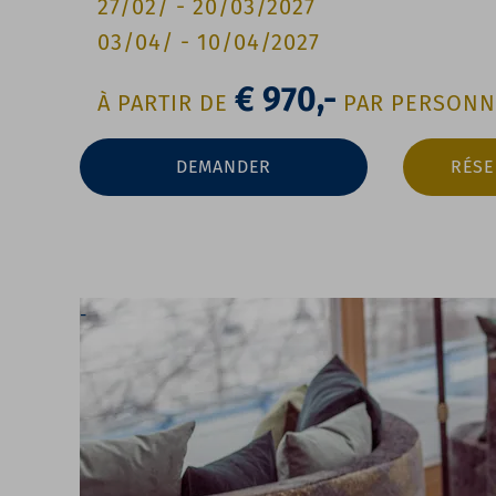
27/02/
-
20/03/2027
03/04/
-
10/04/2027
€ 970,-
À PARTIR DE
PAR PERSONN
DEMANDER
RÉSE