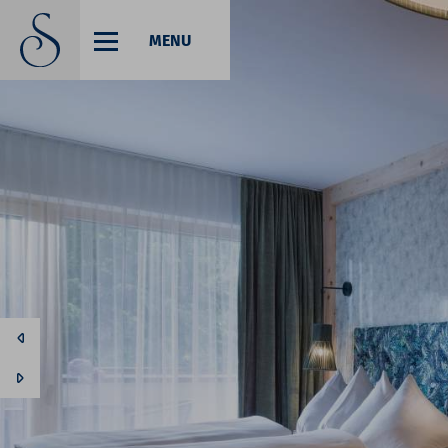
MENU
Code promotionnel
Vous pouvez faire valoir ici vos codes
promotionnels ou chèques-cadeaux.
Les codes suivants sont actuellement
acceptés :
Chèques-cadeaux
Codes de réservation