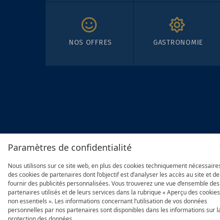
NOS OFFRES
GASTRONOMIE
Paramètres de confidentialité
Nous utilisons sur ce site web, en plus des cookies techniquement nécessaire
des cookies de partenaires dont l’objectif est d’analyser les accès au site et de
fournir des publicités personnalisées. Vous trouverez une vue d’ensemble des
partenaires utilisés et de leurs services dans la rubrique « Aperçu des cookies
non essentiels ». Les informations concernant l’utilisation de vos données
personnelles par nos partenaires sont disponibles dans les informations sur l
protection des données.