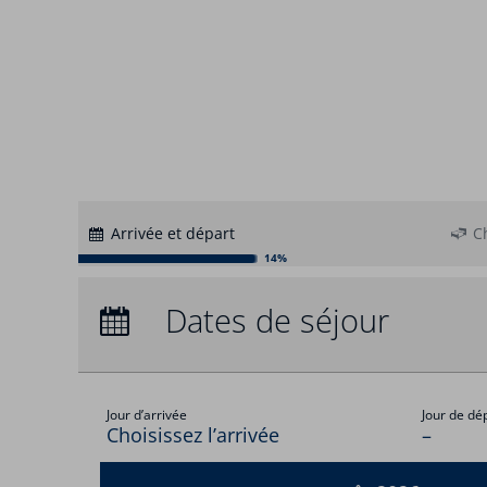
Arrivée et départ
C
14%
Arrivée :
Aucun choix
Dates de séjour
Nuits :
0