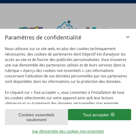
Paramètres de confidentialité
Nous utilisons sur ce site web, en plus des cookies techniquement
nécessaires, des cookies de partenaires dont l’objectif est d’analyser les
accès au site et de fournir des publicités personnalisées. Vous trouverez
une vue d’ensemble des partenaires utilisés et de leurs services dans la
rubrique « Aperçu des cookies non essentiels ». Les informations
concernant l’utilisation de vos données personnelles par nos partenaires
sont disponibles dans les informations sur la protection des données.
En cliquant sur « Tout accepter », vous consentez à l’installation de tous
les cookies sélectionnés sur votre appareil ainsi qu’à leur lecture
ultérieure et au traitement des données personnelles (par exemple,
votre adresse IP) par nous et nos partenaires. Si vous n’êtes pas d’accord,
veuillez cliquer sur « Cookies essentiels uniquement ». Vous pouvez
Cookies essentiels
Tout accepter
vioma GmbH
CGV
Mentions légales
seulement
effectuer une sélection individuelle dans la rubrique « Aperçu des cookies
non essentiels ». Vous pouvez à tout moment consulter et modifier vos
Paramètres de confidentialité
Protection des données
choix dans le pied de page de ce site ou dans les informations sur la
Vue d’ensemble des cookies non essentiels