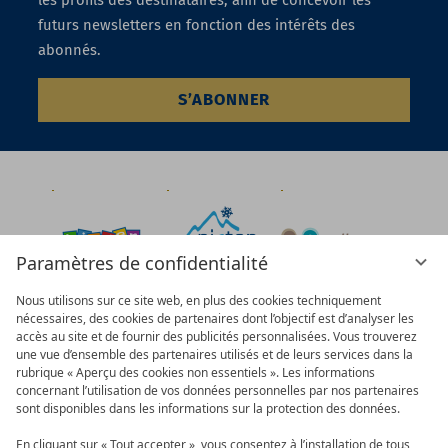
les profils des destinataires, afin de concevoir les
futurs newsletters en fonction des intérêts des
abonnés.
S’ABONNER
Paramètres de confidentialité
Nous utilisons sur ce site web, en plus des cookies techniquement
nécessaires, des cookies de partenaires dont l’objectif est d’analyser les
accès au site et de fournir des publicités personnalisées. Vous trouverez
une vue d’ensemble des partenaires utilisés et de leurs services dans la
rubrique « Aperçu des cookies non essentiels ». Les informations
concernant l’utilisation de vos données personnelles par nos partenaires
sont disponibles dans les informations sur la protection des données.
En cliquant sur « Tout accepter », vous consentez à l’installation de tous