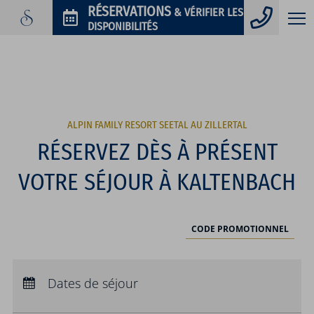
Télép
RÉSERVATIONS
& VÉRIFIER LES
DISPONIBILITÉS
Code promotionnel
Vous pouvez faire valoir ici vos codes
promotionnels ou chèques-cadeaux.
Les codes suivants sont actuellement
acceptés :
ALPIN FAMILY RESORT SEETAL AU ZILLERTAL
Chèques-cadeaux
RÉSERVEZ DÈS À PRÉSENT
Codes de réservation
VOTRE SÉJOUR À KALTENBACH
CODE PROMOTIONNEL
Arrivée :
Aucun choix
Départ :
Dates de séjour
Aucun choix
Nuits :
0