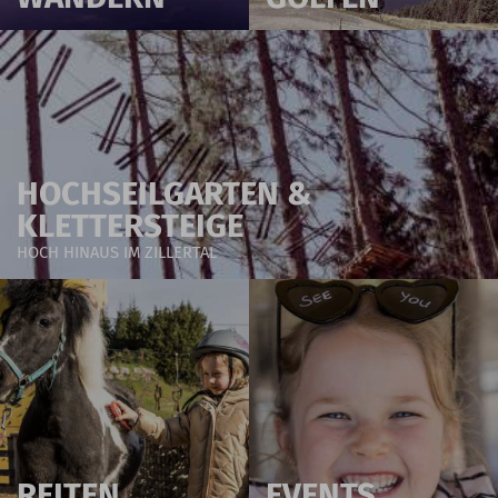
HOCHSEILGARTEN &
KLETTERSTEIGE
HOCH HINAUS IM ZILLERTAL
REITEN
EVENTS