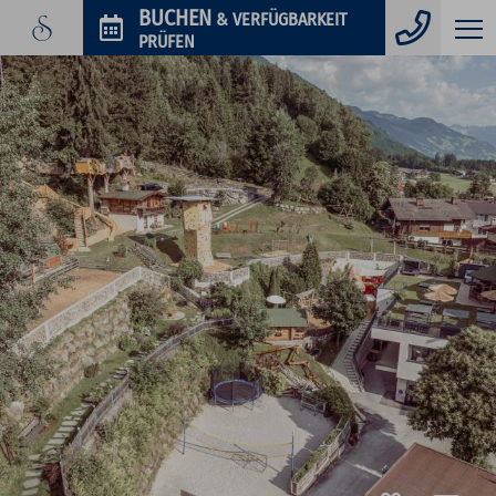
Telefo
BUCHEN
& VERFÜGBARKEIT
PRÜFEN
GUTSCHEINE
IM