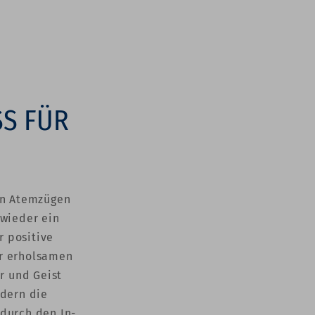
SS FÜR
fen Atemzügen
 wieder ein
r positive
er erholsamen
er und Geist
ndern die
durch den In-