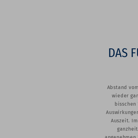
DAS F
Abstand vom 
wieder gan
bisschen 
Auswirkungen
Auszeit. Im
ganzheit
angenehmen T