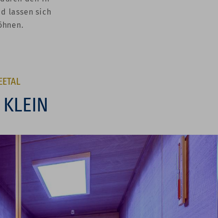
d lassen sich
öhnen.
EETAL
LEIN