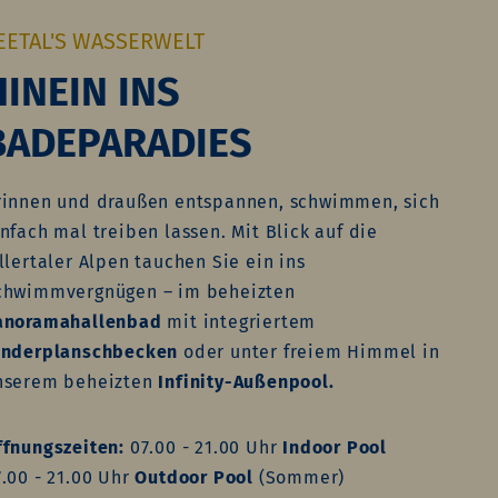
EETAL'S WASSERWELT
HINEIN INS
BADEPARADIES
rinnen und draußen entspannen, schwimmen, sich
nfach mal treiben lassen. Mit Blick auf die
llertaler Alpen tauchen Sie ein ins
chwimmvergnügen – im beheizten
anoramahallenbad
mit integriertem
inderplanschbecken
oder unter freiem Himmel in
nserem beheizten
Infinity-Außenpool.
ffnungszeiten:
07.00 - 21.00 Uhr
Indoor Pool
7.00 - 21.00 Uhr
Outdoor Pool
(Sommer)