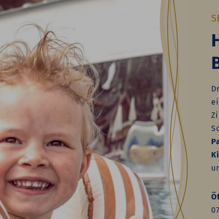
S
D
ei
Zi
S
P
K
u
Ö
0