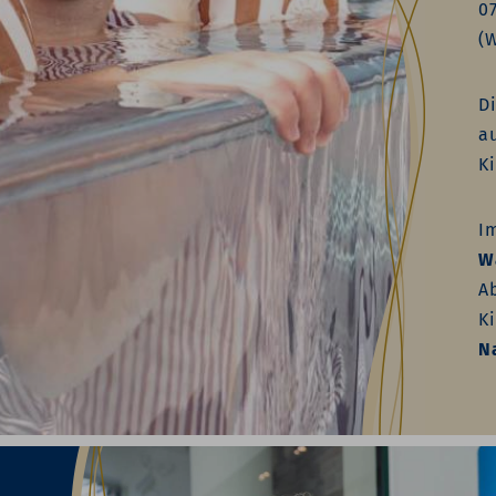
07
(
D
a
K
I
W
A
K
N