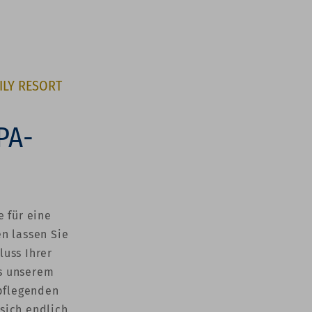
Y RESORT S
PA-
 für eine
n lassen Sie
luss Ihrer
s unserem
 pflegenden
sich endlich