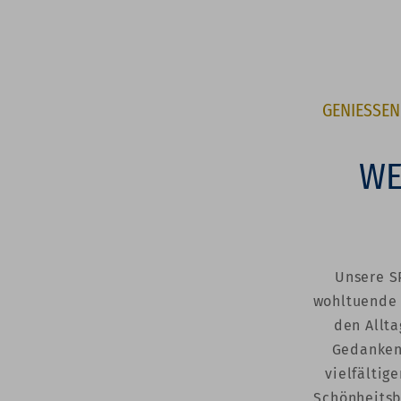
GENIESSEN
WE
Unsere S
wohltuende 
den Allta
Gedanken
vielfältig
Schönheitsb