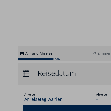
An- und Abreise
Zimmer
13%
Anreise:
keine Auswahl
Reisedatum
Übernachtungen:
0