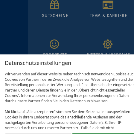
GUTSCHEINE
TEAM & KARRIERE
PROSPEKTE
WETTER & WEBCAMS
Datenschutzeinstellungen
Wir verwenden auf dieser Website neben technisch notwendigen Cookies auc
Cookies von Partnern, deren Zweck die Analyse von Websitezugriffen und die
Bereitstellung personalisierter Werbung sind. Eine Übersicht der eingesetzte
Partner und deren Dienste finden Sie in der „Übersicht nicht essenzieller
Cookies“. Informationen zur Verwendung Ihrer personenbezogenen Daten
durch unsere Partner finden Sie in den Datenschutzhinweisen.
Mit Klick auf „Alle akzeptieren“ stimmen Sie dem Setzen aller ausgewählten
Cookies in Ihrem Endgerät sowie das anschließende Auslesen und der
nachgelagerten Verarbeitung personenbezogener Daten (z.B. Ihrer IP-
Adresse) durch uns und unseren Partnern zu. Falls Sie damit nicht
einverstanden sind, klicken Sie bitte auf „Nur essenzielle Cookies“. Eine