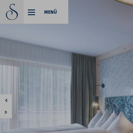
MENÜ
Codes einlösen
Hier können Sie Ihre Aktionscodes
oder Gutscheine einlösen.
Aktuell akzeptieren wir folgende
Codes:
Gutscheine
Buchungscode