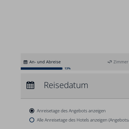
An- und Abreise
Zimmer
13%
Anreise:
keine Auswahl
Reisedatum
Übernachtungen:
0
Anreisetage des Angebots anzeigen
Alle Anreisetage des Hotels anzeigen (Angebot