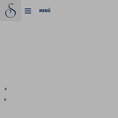
MENÜ
Codes einlösen
Hier können Sie Ihre Aktionscodes
oder Gutscheine einlösen.
Aktuell akzeptieren wir folgende
Codes:
Gutscheine
Buchungscode