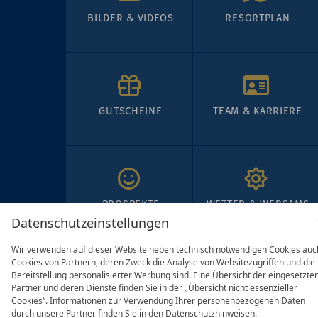
BILDER & VIDEOS
RESORTPLAN
GUTSCHEINE
TEAM & KARRIERE
PROSPEKTE
WETTER & WEBCAMS
Datenschutzeinstellungen
Wir verwenden auf dieser Website neben technisch notwendigen Cookies auc
Cookies von Partnern, deren Zweck die Analyse von Websitezugriffen und die
Bereitstellung personalisierter Werbung sind. Eine Übersicht der eingesetzte
Partner und deren Dienste finden Sie in der „Übersicht nicht essenzieller
Cookies“. Informationen zur Verwendung Ihrer personenbezogenen Daten
durch unsere Partner finden Sie in den Datenschutzhinweisen.