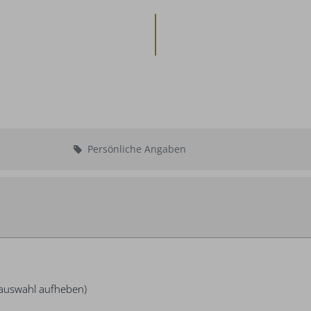
Persönliche Angaben
Abreise:
keine Au
sauswahl aufheben)