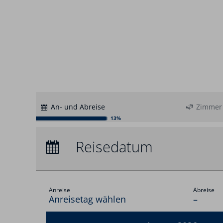
An- und Abreise
Zimmer
13%
Anreise:
keine Auswahl
Reisedatum
Übernachtungen:
0