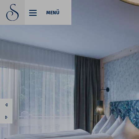
MENÜ
Codes einlösen
Hier können Sie Ihre Aktionscodes
oder Gutscheine einlösen.
Aktuell akzeptieren wir folgende
Codes:
Gutscheine
Buchungscode