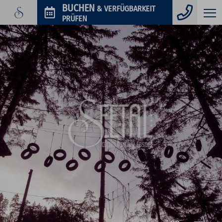
Telefo
BUCHEN
& VERFÜGBARKEIT
PRÜFEN
GUTSCHEINE
IM